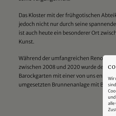
Das Kloster mit der frühgotischen Abtei
jedoch nicht nur durch seine spannende
ist auch heute ein besonderer Ort zwis
Kunst.
Während der umfangreichen Renovie
zwischen 2008 und 2020 wurde der neu
CO
Barockgarten mit einer von uns entwor
Wir 
umgesetzten Brunnenanlage mit Begleit
sin
Coo
und
alle
Zus