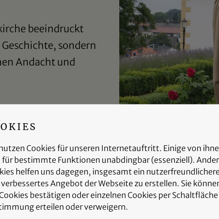
kirche beeindruckt
 Geschichte, sondern
chen Andacht und
rungsmaßnahmen
 angelegte
OKIES
fenen und auch
nutzen Cookies für unseren Internetauftritt. Einige von ihn
figuren ausgestattet.
d für bestimmte Funktionen unabdingbar (essenziell). Ande
kies helfen uns dagegen, insgesamt ein nutzerfreundlicher
 verbessertes Angebot der Webseite zu erstellen. Sie könne
 Cookies bestätigen oder einzelnen Cookies per Schaltfläche
timmung erteilen oder verweigern.