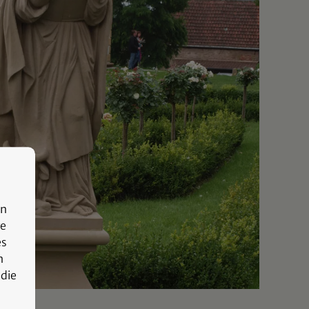
en
re
es
n
 die